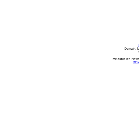
Domain, M
mit aktuellen New
DOM